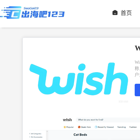
首页
W
W
称
户