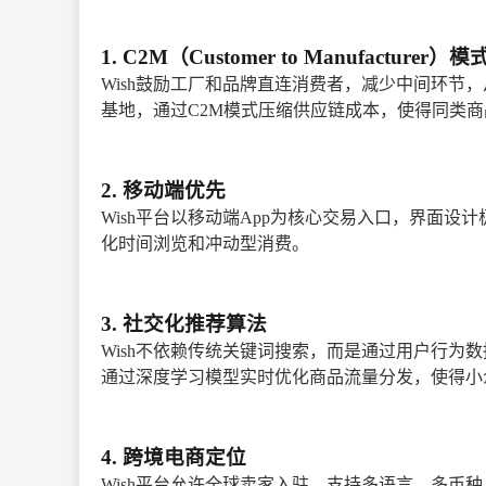
1. C2M（Customer to Manufacturer）模
Wish鼓励工厂和品牌直连消费者，减少中间环节
基地，通过C2M模式压缩供应链成本，使得同类商品在W
2. 移动端优先
Wish平台以移动端App为核心交易入口，界面设
化时间浏览和冲动型消费。
3. 社交化推荐算法
Wish不依赖传统关键词搜索，而是通过用户行为
通过深度学习模型实时优化商品流量分发，使得小
4. 跨境电商定位
Wish平台允许全球卖家入驻，支持多语言、多币