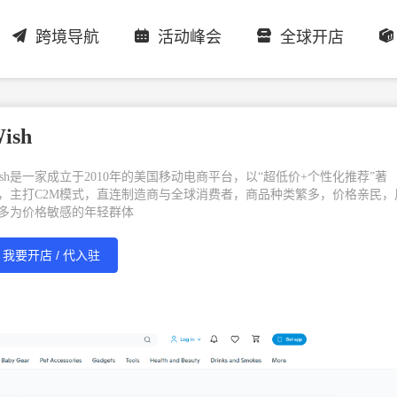
跨境导航
活动峰会
全球开店
ish
ish是一家成立于2010年的美国移动电商平台，以“超低价+个性化推荐”著
，主打C2M模式，直连制造商与全球消费者，商品种类繁多，价格亲民，
多为价格敏感的年轻群体
我要开店 / 代入驻