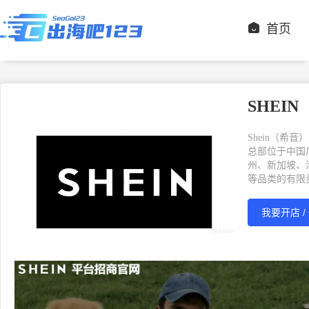
首页
SHEIN
Shein（希
总部位于中国
州、新加坡、
等品类的有限
我要开店 /