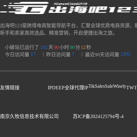
出海吧123是跨境电商智能导航平台，汇聚全球优质电商资源，
新手和卖家高效选品、精准营销，开启便捷出海之旅。
小破站已运行了
332
天
00
小时
00
分
13
秒
17
|
7
|
1291
今日访问量
昨日访问量
最近90天访问量
TikSales
SaleWisely
友情链接
IPDEEP全球代理IP
TWT
南京久牧信息技术有限公司
苏ICP备2024125794号-4