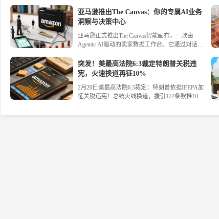
选定ASIN启用、为所有ASIN启用、按价格自动适
天猫国际严查境外经营真实性；关税税目增至8972
配——一文讲透优缺点。附低货值/中价商品开启
个，对加拿大油菜籽、日本加拿大卤化丁基橡胶开
亚马逊推出The Canvas：你的专属AI业务
建议、部分退款折中方案，让退货成本可控，利润
征反倾销税。
洞察与决策中心
不再被“薅走”。
亚马逊正式推出The Canvas智能画布，一款由
Agentic AI驱动的卖家数据工作台。它通过对话式
交互生成动态可视化图表，将库存、流量、促销等
数据分析几秒完成，并提供 actionable 的运营建
突发！美最高法院6:3裁定特朗普关税违
议，帮助卖家科学决策，实现高效增长。立即了解
宪，火速换道再征10%
The Canvas如何将数据转化为行动力。#亚马逊 #AI
2月20日美最高法院6:3裁定：特朗普依据IEEPA加
#跨境电商
征关税违宪！总统火线换道，援引122条款推10%
全球临时税，2月24日生效，有效期150天。超1000
家企业起诉追讨1750亿美元退税，联邦快递、欧莱
雅已行动。中方回应：愿坦诚磋商，保留反制权
利。一文读懂美关税大地震的台前幕后。