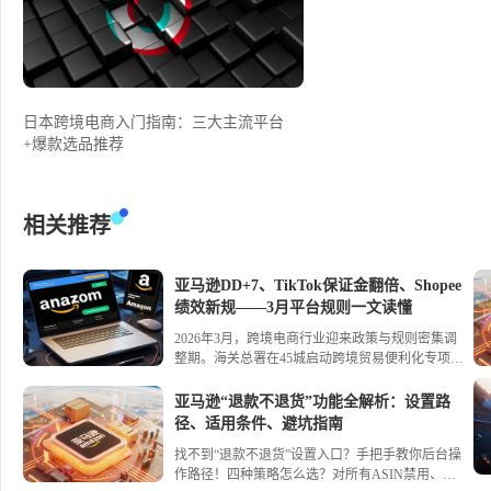
日本跨境电商入门指南：三大主流平台
+爆款选品推荐
相关推荐
亚马逊DD+7、TikTok保证金翻倍、Shopee
绩效新规——3月平台规则一文读懂
2026年3月，跨境电商行业迎来政策与规则密集调
整期。海关总署在45城启动跨境贸易便利化专项行
动，推出29项举措，通关简化与监管核查同步升
级；全国首票“TIR+保税”模式落地，西安开通多式
亚马逊“退款不退货”功能全解析：设置路
联运直达中亚新通道。平台方面，亚马逊推行
径、适用条件、避坑指南
DD+7资金预留、终止共享库存；TikTok Shop日本
找不到“退款不退货”设置入口？手把手教你后台操
站保证金翻倍并上线账号健康评分；Shopee新加坡
作路径！四种策略怎么选？对所有ASIN禁用、为
站商城新绩效规则生效。进口监管转向前置清退，