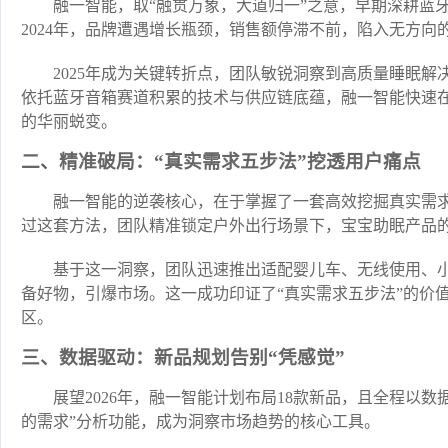
融一智能，取“融贯万象，大道归一”之意，早期深耕蓝
2024年，品牌遭遇增长瓶颈，销售额停滞不前，陷入无方向
2025年成为关键转折点，团队敏锐洞察到高质量睡眠
依托蓝牙音箱赛道积累的技术与供应链底蕴，融一智能快速在
的华丽蜕变。
二、精准破局：“真实需求五步法”挖透用户痛点
融一智能的逆袭核心，在于掌握了一套高效挖掘真实需求
过这套方法，团队精准锁定户外出行场景下，宝宝助眠产品
基于这一洞察，团队迅速推出适配婴儿车、无线使用、
备好物，引爆市场。这一成功印证了“真实需求五步法”的价
区。
三、数据驱动：新品规划告别“凭感觉”
展望2026年，融一智能计划布局18款新品，且全程以
的需求”分析功能，成为洞察市场趋势的核心工具。