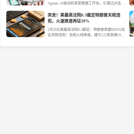
Agentic AI驱动的卖家数据工作台。它通过对话式
交互生成动态可视化图表，将库存、流量、促销等
数据分析几秒完成，并提供 actionable 的运营建
突发！美最高法院6:3裁定特朗普关税违
议，帮助卖家科学决策，实现高效增长。立即了解
宪，火速换道再征10%
The Canvas如何将数据转化为行动力。#亚马逊 #AI
2月20日美最高法院6:3裁定：特朗普依据IEEPA加
#跨境电商
征关税违宪！总统火线换道，援引122条款推10%
全球临时税，2月24日生效，有效期150天。超1000
家企业起诉追讨1750亿美元退税，联邦快递、欧莱
雅已行动。中方回应：愿坦诚磋商，保留反制权
利。一文读懂美关税大地震的台前幕后。