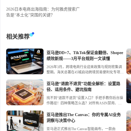
2026日本电商出海指南：为何雅虎搜索广
告是“本土化”突围的关键？
相关推荐
亚马逊DD+7、TikTok保证金翻倍、Shopee
绩效新规——3月平台规则一文读懂
2026年3月，跨境电商行业迎来政策与规则密集调
整期。海关总署在45城启动跨境贸易便利化专项行
动，推出29项举措，通关简化与监管核查同步升
级；全国首票“TIR+保税”模式落地，西安开通多式
亚马逊“退款不退货”功能全解析：设置路
联运直达中亚新通道。平台方面，亚马逊推行
径、适用条件、避坑指南
DD+7资金预留、终止共享库存；TikTok Shop日本
找不到“退款不退货”设置入口？手把手教你后台操
站保证金翻倍并上线账号健康评分；Shopee新加坡
作路径！四种策略怎么选？对所有ASIN禁用、为
站商城新绩效规则生效。进口监管转向前置清退，
选定ASIN启用、为所有ASIN启用、按价格自动适
天猫国际严查境外经营真实性；关税税目增至8972
配——一文讲透优缺点。附低货值/中价商品开启
个，对加拿大油菜籽、日本加拿大卤化丁基橡胶开
亚马逊推出The Canvas：你的专属AI业务
建议、部分退款折中方案，让退货成本可控，利润
征反倾销税。
洞察与决策中心
不再被“薅走”。
亚马逊正式推出The Canvas智能画布，一款由