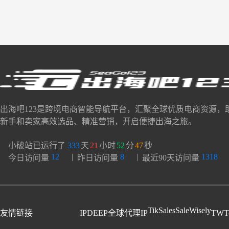
出海吧123是跨境电商智能导航平台，汇聚全球优质电商资源，
新手和卖家高效选品、精准营销，开启便捷出海之旅。
小破站已运行了
333
天
21
小时
52
分
48
秒
12
|
8
|
1318
今日访问量
昨日访问量
最近90天访问量
TikSales
SaleWisely
友情链接
IPDEEP全球代理IP
TWT