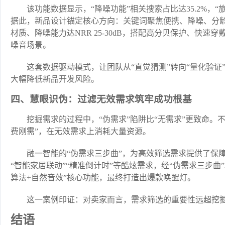
该功能数据显示，“降噪功能”相关搜索占比达35.2%，“
据此，新品设计锚定核心方向：关键词聚焦便携、降噪、分龄
材质、降噪能力达NRR 25-30dB，搭配高分贝保护、快
噪音场景。
这套数据驱动模式，让团队从“直觉猜测”转向“量化验
大幅降低新品开发风险。
四、慧眼识伪：过滤无效需求筑牢成功根基
挖掘需求的过程中，“伪需求”陷阱比“无需求”更致命。
费刚需”，在无效需求上消耗大量资源。
融一智能的“伪需求三步曲”，为高效筛选需求提供了保
“智能家居联动”“精准倒计时”等酷炫需求，经“伪需求三步
算法+自然音效”核心功能，最终打造出爆款唤醒灯。
这一案例印证：对卖家而言，需求筛选的重要性远超挖
结语