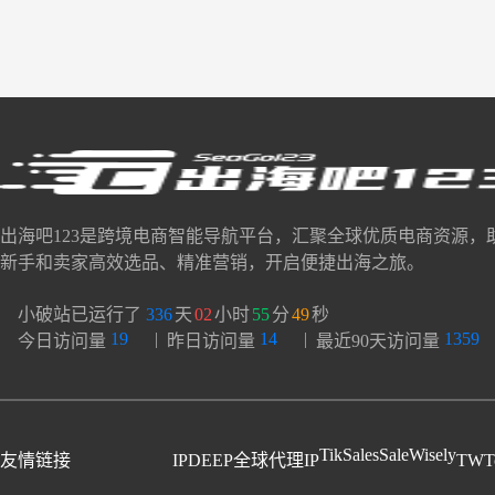
出海吧123是跨境电商智能导航平台，汇聚全球优质电商资源，
新手和卖家高效选品、精准营销，开启便捷出海之旅。
小破站已运行了
336
天
02
小时
55
分
50
秒
19
|
14
|
1359
今日访问量
昨日访问量
最近90天访问量
TikSales
SaleWisely
友情链接
IPDEEP全球代理IP
TWT