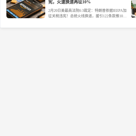
议，帮助卖家科学决策，实现高效增长。立即了解
宪，火速换道再征10%
The Canvas如何将数据转化为行动力。#亚马逊 #AI
2月20日美最高法院6:3裁定：特朗普依据IEEPA加
#跨境电商
征关税违宪！总统火线换道，援引122条款推10%
全球临时税，2月24日生效，有效期150天。超1000
家企业起诉追讨1750亿美元退税，联邦快递、欧莱
雅已行动。中方回应：愿坦诚磋商，保留反制权
利。一文读懂美关税大地震的台前幕后。