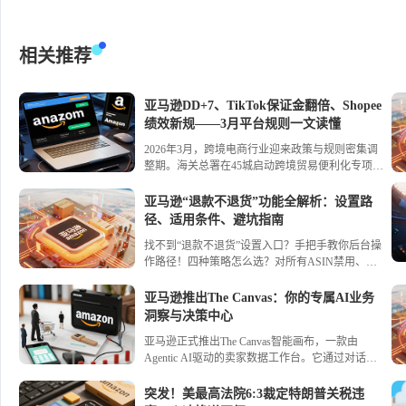
相关推荐
亚马逊DD+7、TikTok保证金翻倍、Shopee
绩效新规——3月平台规则一文读懂
2026年3月，跨境电商行业迎来政策与规则密集调
整期。海关总署在45城启动跨境贸易便利化专项行
动，推出29项举措，通关简化与监管核查同步升
级；全国首票“TIR+保税”模式落地，西安开通多式
亚马逊“退款不退货”功能全解析：设置路
联运直达中亚新通道。平台方面，亚马逊推行
径、适用条件、避坑指南
DD+7资金预留、终止共享库存；TikTok Shop日本
找不到“退款不退货”设置入口？手把手教你后台操
站保证金翻倍并上线账号健康评分；Shopee新加坡
作路径！四种策略怎么选？对所有ASIN禁用、为
站商城新绩效规则生效。进口监管转向前置清退，
选定ASIN启用、为所有ASIN启用、按价格自动适
天猫国际严查境外经营真实性；关税税目增至8972
配——一文讲透优缺点。附低货值/中价商品开启
个，对加拿大油菜籽、日本加拿大卤化丁基橡胶开
亚马逊推出The Canvas：你的专属AI业务
建议、部分退款折中方案，让退货成本可控，利润
征反倾销税。
洞察与决策中心
不再被“薅走”。
亚马逊正式推出The Canvas智能画布，一款由
Agentic AI驱动的卖家数据工作台。它通过对话式
交互生成动态可视化图表，将库存、流量、促销等
数据分析几秒完成，并提供 actionable 的运营建
突发！美最高法院6:3裁定特朗普关税违