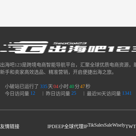
出海吧123是跨境电商智能导航平台，汇聚全球优质电商资源，
新手和卖家高效选品、精准营销，开启便捷出海之旅。
小破站已运行了
335
天
04
小时
40
分
48
秒
12
|
25
|
1341
今日访问量
昨日访问量
最近90天访问量
TikSales
SaleWisely
友情链接
IPDEEP全球代理IP
TWT