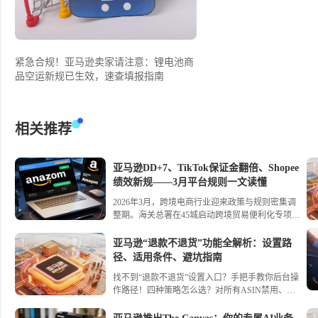
紧急合规！亚马逊卖家请注意：锂电池商
品空运新规已生效，速查填报指南
相关推荐
亚马逊DD+7、TikTok保证金翻倍、Shopee
绩效新规——3月平台规则一文读懂
2026年3月，跨境电商行业迎来政策与规则密集调
整期。海关总署在45城启动跨境贸易便利化专项行
动，推出29项举措，通关简化与监管核查同步升
级；全国首票“TIR+保税”模式落地，西安开通多式
亚马逊“退款不退货”功能全解析：设置路
联运直达中亚新通道。平台方面，亚马逊推行
径、适用条件、避坑指南
DD+7资金预留、终止共享库存；TikTok Shop日本
找不到“退款不退货”设置入口？手把手教你后台操
站保证金翻倍并上线账号健康评分；Shopee新加坡
作路径！四种策略怎么选？对所有ASIN禁用、为
站商城新绩效规则生效。进口监管转向前置清退，
选定ASIN启用、为所有ASIN启用、按价格自动适
天猫国际严查境外经营真实性；关税税目增至8972
配——一文讲透优缺点。附低货值/中价商品开启
个，对加拿大油菜籽、日本加拿大卤化丁基橡胶开