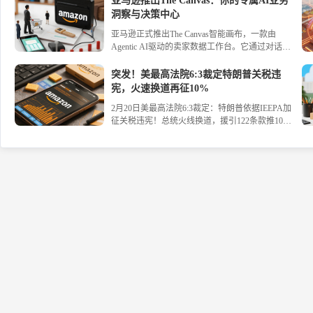
亚马逊推出The Canvas：你的专属AI业务
建议、部分退款折中方案，让退货成本可控，利润
征反倾销税。
洞察与决策中心
不再被“薅走”。
亚马逊正式推出The Canvas智能画布，一款由
Agentic AI驱动的卖家数据工作台。它通过对话式
交互生成动态可视化图表，将库存、流量、促销等
数据分析几秒完成，并提供 actionable 的运营建
突发！美最高法院6:3裁定特朗普关税违
议，帮助卖家科学决策，实现高效增长。立即了解
宪，火速换道再征10%
The Canvas如何将数据转化为行动力。#亚马逊 #AI
2月20日美最高法院6:3裁定：特朗普依据IEEPA加
#跨境电商
征关税违宪！总统火线换道，援引122条款推10%
全球临时税，2月24日生效，有效期150天。超1000
家企业起诉追讨1750亿美元退税，联邦快递、欧莱
雅已行动。中方回应：愿坦诚磋商，保留反制权
利。一文读懂美关税大地震的台前幕后。