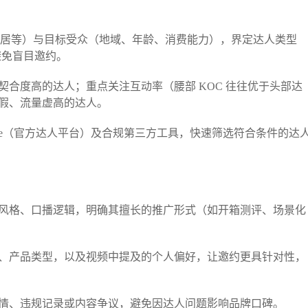
家居等）与目标受众（地域、年龄、消费能力），界定达人类型
避免盲目邀约。​
合度高的达人；重点关注互动率（腰部 KOC 往往优于头部达
假、流量虚高的达人。​
arketplace（官方达人平台）及合规第三方工具，快速筛选符合条件的达
风格、口播逻辑，明确其擅长的推广形式（如开箱测评、场景化
、产品类型，以及视频中提及的个人偏好，让邀约更具针对性，
情、违规记录或内容争议，避免因达人问题影响品牌口碑。​