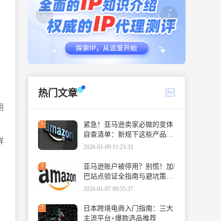
，
热门文章
用
1
紧急！亚马逊卖家必做的变体
自查清单：新规下这些产品必
样
须拆分
2026-01-09 11:23:32
2
亚马逊账户被停用？别慌！加/
巴站点验证全指南与避坑策
略。
2026-01-07 09:55:37
3
日本跨境电商入门指南：三大
主流平台+爆款选品推荐