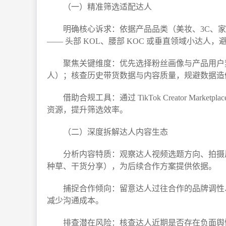
（一）精准筛选适配达人​
明确核心诉求：依据产品品类（美妆、3C、
—— 头部 KOL、腰部 KOC 或垂直领域小达人，
聚焦关键维度：优先选择粉丝画像与产品用户契
人）；核查历史带货数据与内容质量，规避数据造
借助合规工具：通过 TikTok Creator M
资源，提升筛选效率。​
（二）深度拆解达人内容生态​
分析内容特质：观察达人视频选题方向、拍摄
种草、干货分享），为后续合作方案提供依据。​
捕捉合作倾向：留意达人过往合作的品牌调性
减少沟通成本。​
排查潜在风险：核查达人近期是否存在负面舆