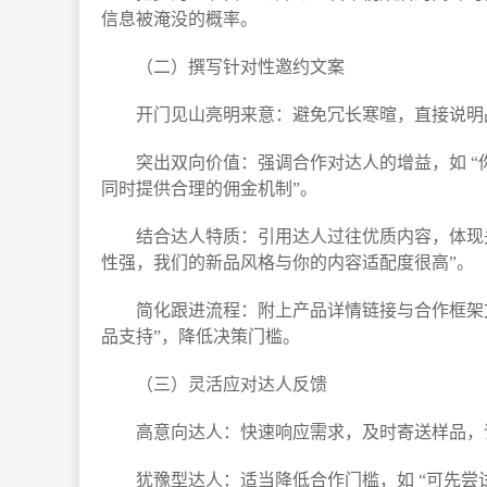
信息被淹没的概率。​
（二）撰写针对性邀约文案​
开门见山亮明来意：避免冗长寒暄，直接说明
突出双向价值：强调合作对达人的增益，如 
同时提供合理的佣金机制”。​
结合达人特质：引用达人过往优质内容，体现关
性强，我们的新品风格与你的内容适配度很高”。​
简化跟进流程：附上产品详情链接与合作框架
品支持”，降低决策门槛。​
（三）灵活应对达人反馈​
高意向达人：快速响应需求，及时寄送样品，
犹豫型达人：适当降低合作门槛，如 “可先尝