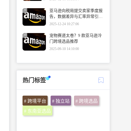
9
亚马逊向税局提交卖家季度报
告，数据差异与汇率异常引卖
家紧急核对
2025-12-24 10:27:06
10
宠物赛道太卷？9 款亚马逊冷
门跨境选品推荐
2025-09-10 14:10:00
热门标签
# 跨境平台
# 独立站
# 跨境选品
# 东南亚选品