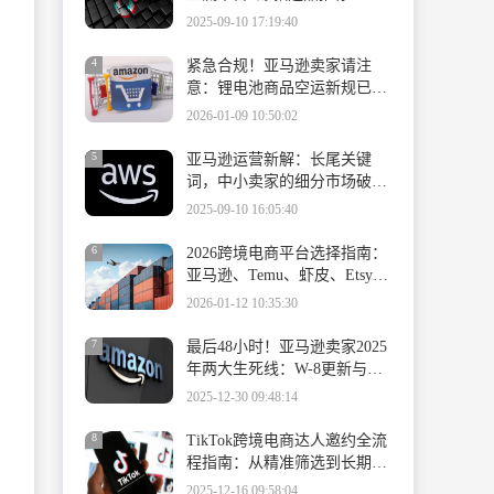
2025-09-10 17:19:40
4
紧急合规！亚马逊卖家请注
意：锂电池商品空运新规已生
效，速查填报指南
2026-01-09 10:50:02
5
亚马逊运营新解：长尾关键
词，中小卖家的细分市场破局
密码
2025-09-10 16:05:40
6
2026跨境电商平台选择指南：
亚马逊、Temu、虾皮、Etsy与
英国新兴平台深度解析
2026-01-12 10:35:30
7
最后48小时！亚马逊卖家2025
年两大生死线：W-8更新与保
险合规
2025-12-30 09:48:14
8
TikTok跨境电商达人邀约全流
程指南：从精准筛选到长期合
作的系统方法论
2025-12-16 09:58:04