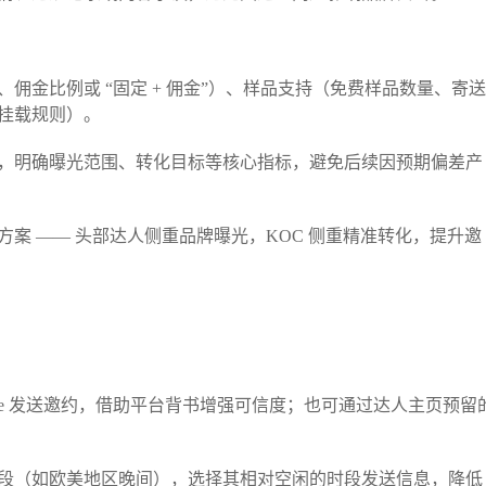
佣金比例或 “固定 + 佣金”）、样品支持（免费样品数量、寄送
挂载规则）。​
，明确曝光范围、转化目标等核心指标，避免后续因预期偏差产
案 —— 头部达人侧重品牌曝光，KOC 侧重精准转化，提升邀
arketplace 发送邀约，借助平台背书增强可信度；也可通过达人主页预留
段（如欧美地区晚间），选择其相对空闲的时段发送信息，降低