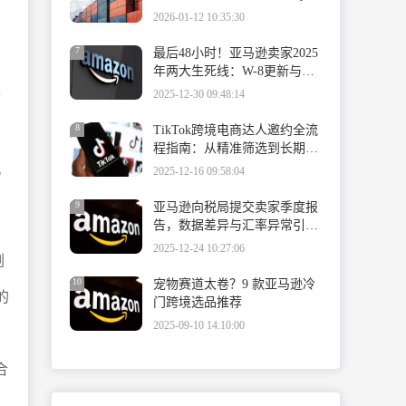
英国新兴平台深度解析
2026-01-12 10:35:30
7
最后48小时！亚马逊卖家2025
年两大生死线：W-8更新与保
聚
险合规
2025-12-30 09:48:14
8
TikTok跨境电商达人邀约全流
程指南：从精准筛选到长期合
作的系统方法论
北
2025-12-16 09:58:04
9
亚马逊向税局提交卖家季度报
告，数据差异与汇率异常引卖
家紧急核对
2025-12-24 10:27:06
副
，
10
宠物赛道太卷？9 款亚马逊冷
的
门跨境选品推荐
2025-09-10 14:10:00
合