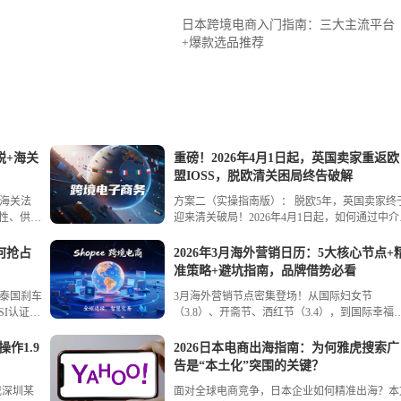
日本跨境电商入门指南：三大主流平台
+爆款选品推荐
税+海关
重磅！2026年4月1日起，英国卖家重返欧
盟IOSS，脱欧清关困局终告破解
海关法
方案二（实操指南版）： 脱欧5年，英国卖家终
致性、供应
迎来清关破局！2026年4月1日起，如何通过中介
签名、电
册IOSS？需要准备哪些资料？“连带责任”意味着
两个月过
什么？本文提供四步注册全攻略，并深度解析月
何抢占
2026年3月海外营销日历：5大核心节点+
要点，守
申报、10年存档、汇率标准等核心合规要点。告
准策略+避坑指南，品牌借势必看
繁琐清关，重回欧盟起跑线，这篇文章你必须收
泰国刹车
3月海外营销节点密集登场！从国际妇女节
藏！
SI认证到
（3.8）、开斋节、洒红节（3.4），到国际幸福
损件的出
（3.20）、世界水日（3.22），每个节日都蕴含
特的营销机会与文化禁忌。本文详细梳理5大核
作1.9
2026日本电商出海指南：为何雅虎搜索广
节点，拆解适配不同节日的精准营销策略，并附
告是“本土化”突围的关键？
“避坑指南”——妇女节如何避免刻板印象？开斋
裁深圳某
面对全球电商竞争，日本企业如何精准出海？本
怎样尊重宗教文化？洒红节如何玩转色彩营销？