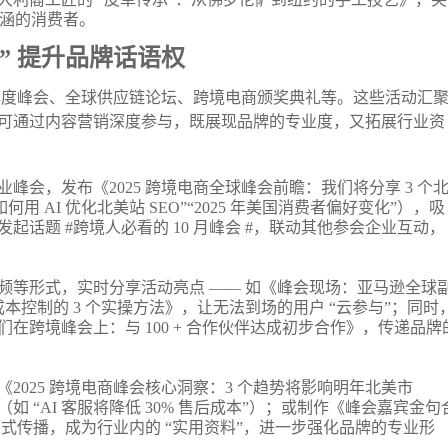
内涵的消费者。
” 提升品牌话语权
如年度峰会、全球供应链论坛、跨境电商颁奖典礼等。这些活动汇
可通过内容营销深度参与，既展现品牌的专业度，又拓展行业资
峰会，发布《2025 跨境电商全球峰会前瞻：我们将分享 3 个
 AI 优化北美站 SEO”“2025 年美国消费者偏好变化”），吸
话题 #跨境人必看的 10 月峰会 #，联动其他参会企业互动，
频等形式，实时分享活动亮点 —— 如《峰会现场：亚马逊全球
成本控制的 3 个实操方法》，让无法到场的用户 “云参与”；同时
跨境峰会上：与 100 + 合作伙伴达成初步合作》，传递品牌
2025 跨境电商峰会核心洞察：3 个趋势将影响明年北美市
 “AI 客服将降低 30% 售后成本”）；或制作《峰会嘉宾金句
形式传播，成为行业内的 “实用资料”，进一步强化品牌的专业形