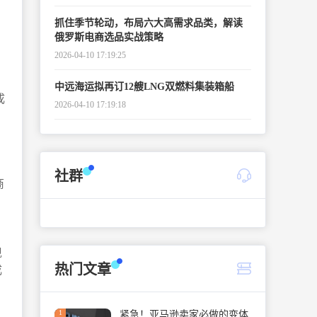
抓住季节轮动，布局六大高需求品类，解读
俄罗斯电商选品实战策略
2026-04-10 17:19:25
中远海运拟再订12艘LNG双燃料集装箱船
成
2026-04-10 17:19:18
社群
商
现
热门文章
成
1
紧急！亚马逊卖家必做的变体