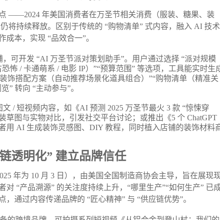
 ——2024 年美国消费者在万圣节相关消费（服装、糖果、装
需求仍将持续释放。区别于传统的 “购物清单” 式内容，融入 AI 技术
成本，实现 “品效合一”。
可开发 “AI 万圣节派对策划助手”。用户通过选择 “派对规模
好（复古恐怖 / 卡通萌系 / 电影 IP）”“预算范围” 等选项，工具能实时生
）”“装饰搭配方案（自动推荐场景化道具组合）”“购物清单（精准关
” 转向 “主动参与”。
 短视频内容，如《AI 预测 2025 万圣节最火 3 款 “惊悚穿
装草图与实物对比，引发社交平台讨论；或推出《5 个 ChatGPT
 AI 生成装饰灵感图、DIY 教程，同时植入店铺的装饰材料
链透明化” 建立品牌信任
025 年为 10 月 3 日），由美国全国制造商协会主导，旨在展现
 “产品溯源” 的关注度持续上升，“哪里生产”“如何生产” 已
通过内容传递品牌的 “匠心精神” 与 “供应链优势”。
备的跨境品牌，可拍摄系列短视频《从铝合金到登山杖：我们的