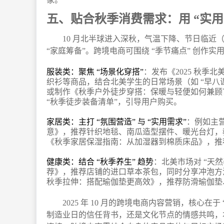
五、贴合秋季消费需求：用 “实用
10 月北半球进入深秋，气温下降、节日临近（
“家庭筹备”。跨境电商可围绕 “季节痛点” 创作实
服装类：聚焦 “场景化穿搭”
：发布《2025 秋季
织衫等商品，结合北美学生的日常场景（如 “早八
或制作《秋季户外徒步穿搭：保暖与轻便如何兼顾
“秋季徒步装备清单”，引导用户购买。
家居类：主打 “氛围营造” 与 “实用需求”
：例如主
意》，推荐针织地毯、南瓜造型摆件、暖光台灯，教
《秋季家居保湿指南：从加湿器到棉质床品》，推
健康类：结合 “秋季养生” 趋势
：北美市场对 “天
荐》，推荐店铺的进口草本茶包，同时分享冲泡方法；
秋季拉伸：搭配瑜伽垫更高效》，推荐防滑瑜伽垫
2025 年 10 月的跨境电商内容营销，核心在
制造业日的信任背书，还是文化节点的情感共鸣，本