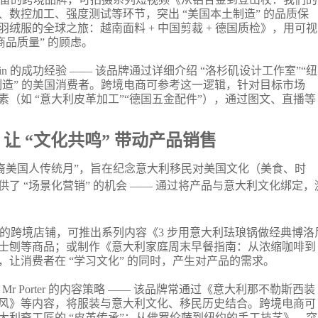
数控加工、强度测试等环节，突出 “美国本土制造” 的品质保
绒服的全球之旅：越南面料 + 中国剪裁 + 德国质检》，用可视
品质量” 的顾虑。
gin 的成功经验 —— 该品牌通过详细介绍 “洛杉矶设计工作室”“纽
土制造” 的美国消费者。跨境电商可参考这一逻辑，针对目标市场
（如 “意大利皮革加工”“德国五金配件”），通过图文、直播等
 “文化共鸣” 带动产品销售
“意大利裔美国人传统月”，旨在纪念意大利移民对美国文化（美食、时
了 “场景化营销” 的机会 —— 通过将产品与意大利文化绑定，
的跨境店铺，可推出系列内容《3 步用意大利珐琅锅做经典博洛
士刨等商品；或制作《意大利家庭周末早餐指南：从浓缩咖啡到
让消费者在 “学习文化” 的同时，产生对产品的需求。
Mr Porter 的内容策略 —— 该品牌常通过《意大利那不勒斯西装
风》等内容，将服装与意大利文化、移民历史结合。跨境电商可
利裔工匠的 “皮革传承”：从佛罗伦萨到纽约的手工技艺》，突