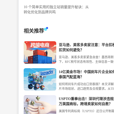
10 个简单实用的独立站销量提升秘诀：从
转化优化到品牌共鸣
相关推荐
亚马逊、美客多卖家注意：平台扣
扣货如何避免？
亚马逊、美客多卖家紧急自查！墨西哥新
下，RFC税号状态有效性、主体信息一
链文件合规性——三项必须达标！数字化
子关锁、实时申报实操要点全解析。最后
14亿美金市场！中国刹车片企业如
渡期，不合规将直接出局！立即掌握合规
泰国汽配蓝海？
住墨西哥市场。
如何将刹车片成功出口到泰国？本文详解
片市场现状、进口趋势及合规要求。从TI
本土化宣传策略，手把手教你抓住高频易
口红利。
USPTO重拳出击！深圳代理涉违规操
万美国商标，跨境卖家如何自救？
美国专利商标局（USPTO）近日公开制