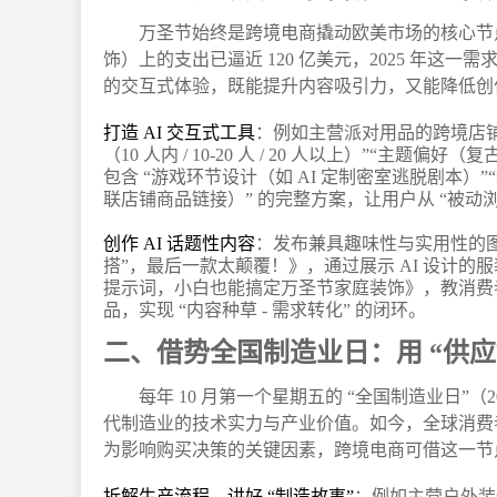
万圣节始终是跨境电商撬动欧美市场的核心节点
饰）上的支出已逼近 120 亿美元，2025 年这一
的交互式体验，既能提升内容吸引力，又能降低创作
打造 AI 交互式工具
：例如主营派对用品的跨境店铺，
（10 人内 / 10-20 人 / 20 人以上）”“主题偏
包含 “游戏环节设计（如 AI 定制密室逃脱剧本
联店铺商品链接）” 的完整方案，让用户从 “被动浏览
创作 AI 话题性内容
：发布兼具趣味性与实用性的图文 /
搭”，最后一款太颠覆！》，通过展示 AI 设计的服
提示词，小白也能搞定万圣节家庭装饰》，教消费者用
品，实现 “内容种草 - 需求转化” 的闭环。
二、借势全国制造业日：用 “供应
每年 10 月第一个星期五的 “全国制造业日”（2
代制造业的技术实力与产业价值。如今，全球消费者对
为影响购买决策的关键因素，跨境电商可借这一节点，
拆解生产流程，讲好 “制造故事”
：例如主营户外装