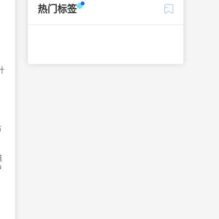
热门标签
针
布
推
钟
、