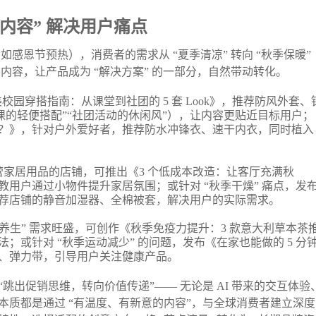
内容” 解决用户痛点
如感恩节预热），消费者的需求从 “夏季清凉” 转向 “秋季保暖”
用内容，让产品成为 “解决方案” 的一部分，自然带动转化。
北美校园穿搭指南：从课堂到社团的 5 套 Look》，推荐防风外套、
课的轻便搭配”“社团活动的休闲风”），让内容更贴近目标用户；
？》，针对户外爱好者，推荐防水冲锋衣、速干内衣，同时植入
营家居用品的店铺，可推出《3 个低成本改造：让客厅充满秋
用户通过小物件提升家居氛围；或针对 “秋季干燥” 痛点，发
荐店铺的静音加湿器、全棉被套，解决用户的实际需求。
然养生” 需求旺盛，可创作《秋季免疫力提升：3 款意大利草本茶
或针对 “秋季运动减少” 的问题，发布《在家也能做的 5 分
、弹力带，引导用户关注健康产品。
于 “跳出促销思维，转向价值传递”—— 无论是 AI 带来的交互体验
质都是通过 “有温度、有新意的内容”，与全球消费者建立深度