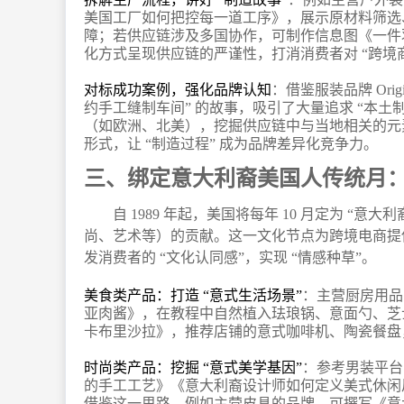
美国工厂如何把控每一道工序》，展示原材料筛选、
障；若供应链涉及多国协作，可制作信息图《一件羽
化方式呈现供应链的严谨性，打消消费者对 “跨境商
对标成功案例，强化品牌认知
：借鉴服装品牌 Ori
约手工缝制车间” 的故事，吸引了大量追求 “本
（如欧洲、北美），挖掘供应链中与当地相关的元素
形式，让 “制造过程” 成为品牌差异化竞争力。
三、绑定意大利裔美国人传统月：让
自 1989 年起，美国将每年 10 月定为 
尚、艺术等）的贡献。这一文化节点为跨境电商提供
发消费者的 “文化认同感”，实现 “情感种草”。
美食类产品：打造 “意式生活场景”
：主营厨房用品
亚肉酱》，在教程中自然植入珐琅锅、意面勺、芝
卡布里沙拉》，推荐店铺的意式咖啡机、陶瓷餐盘，
时尚类产品：挖掘 “意式美学基因”
：参考男装平台 
的手工工艺》《意大利裔设计师如何定义美式休闲
借鉴这一思路，例如主营皮具的品牌，可撰写《意大