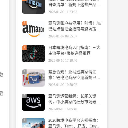
自查清单：新规下这些产品必
须拆分
2026-01-09 11:23:32
2
亚马逊账户被停用？别慌！加/
巴站点验证全指南与避坑策
略。
2026-01-07 09:55:37
3
日本跨境电商入门指南：三大
主流平台+爆款选品推荐
2025-09-10 17:19:40
4
紧急合规！亚马逊卖家请注
激
意：锂电池商品空运新规已生
效，速查填报指南
2026-01-09 10:50:02
尼
5
亚马逊运营新解：长尾关键
词，中小卖家的细分市场破局
密码
2025-09-10 16:05:40
6
2026跨境电商平台选择指南：
亚马逊、Temu、虾皮、Etsy与