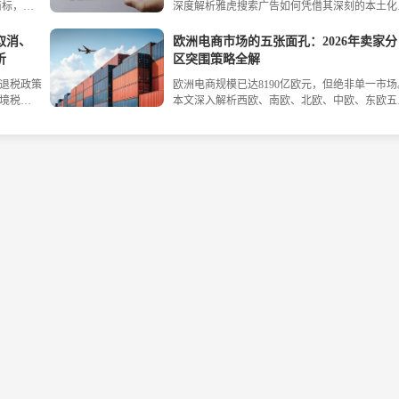
商标，近
深度解析雅虎搜索广告如何凭借其深刻的本土化
际幸福日怎样传递温暖？世界水日如何做真公益
牌备案失
察、精准的PPC机制与灵活的数据工具，成为日
一文讲透，助力品牌高效借势、抢占3月流量高
、
电商突破文化隔阂、直达海外目标客户的核心营
地。
取消、
欧洲电商市场的五张面孔：2026年卖家分
策略，助
利器。内容涵盖从关键词策略、创意优化到竞价
析
区突围策略全解
理的全流程实操指南，并附有成功案例与未来趋
口退税政策
欧洲电商规模已达8190亿欧元，但绝非单一市场
研判，为品牌全球化提供可落地的行动方案。
境税
本文深入解析西欧、南欧、北欧、中欧、东欧五
文深度剖
区域的增长态势、核心挑战与支付物流差异，并
指出其对
供按预算与品类划分的决策框架，帮助跨境卖家
了从提升
开误区，精准布局高潜力市场，实现有效增长。
等维度的
寻找机