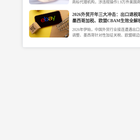
商标代理机构，涉违规操作1.9万件美国
1.5万件已判撤销。跨境卖家可能面临品
效、账号受限等风险。本文详解违规内幕
2026外贸开年三大冲击：出口退税
USPTO处罚措施，并提供四条紧急应对
墨西哥加税、欧盟CBAM生效全解
力卖家规避损失。
2026年伊始，中国外贸行业接连遭遇出
调整、墨西哥针对性加征关税、欧盟碳边
(CBAM)正式生效三大重磅事件冲击。本
析这三大事件背后的全球贸易格局变化，
行业造成的深远影响，并为外贸企业提供
附加值、布局多元化市场、加速绿色转型
具体应对策略，旨在帮助企业在新变局中
遇，实现生存与发展。