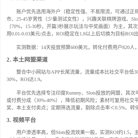
账户优先选用海外户（稳定性强、不易限流，可通过正
市、25-45岁男性（少量测试女性），兴趣关联棋牌游戏、S
（70%，15-30秒，开篇3秒展示玩法与中奖画面）为主，其
用0.01-0.03美元/点击，ROI稳定在1.8以上后切换为目标ROI
实测数据：14天投放预算600美元，转化付费用户820人，平均C
2. 本土网盟渠道
整合中小网站与APP长尾流量，流量成本比社交平台低3
30%，ROI达1.9。
平台优先选择专注印度Rummy、Slots投放的网盟，
或付费分成（30%-40%），降低初期风险；素材可复用社
奖、本土支付卖点；定期筛选流量，剔除点击率＜0.5%、转
3. 视频平台
用户渗透率高，但Slots投流效果一般，实测ROI约1