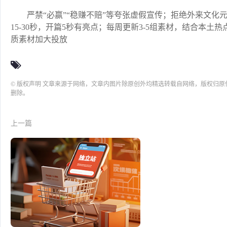
严禁“必赢”“稳赚不赔”等夸张虚假宣传；拒绝外来文
15-30秒，开篇5秒有亮点；每周更新3-5组素材，结合本土
质素材加大投放
© 版权声明 文章来源于网络，文章内图片除原创外均精选转载自网络，版权归
删除。
上一篇