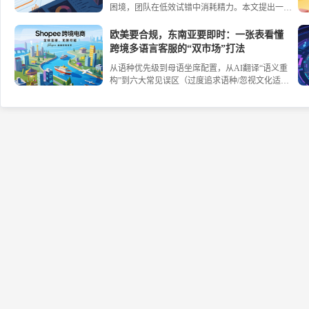
困境，团队在低效试错中消耗精力。本文提出一套
完整的AI驱动爆款复刻方案：只需输入一个爆款
视频链接，通过精准抓取、脚本拆解、要素提炼、
欧美要合规，东南亚要即时：一张表看懂
模板生成、钩子优化、一键发布六步流程，将碎片
跨境多语言客服的“双市场”打法
化的“感觉”转化为标准化的爆款逻辑。
从语种优先级到母语坐席配置，从AI翻译“语义重
构”到六大常见误区（过度追求语种/忽视文化适配/
低估合规成本），本文手把手教你搭建覆盖欧美与
东南亚的多语言客服系统，让每一分投入都花在刀
刃上。