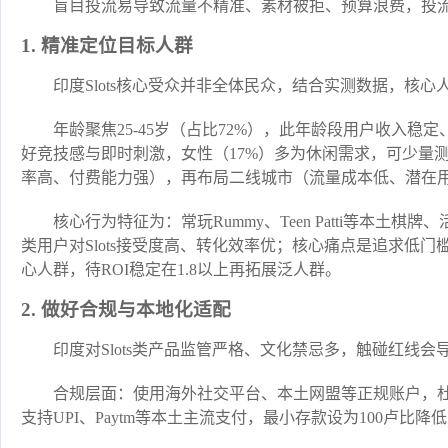
盲目投流易导致流量不精准、素材被拒、预算浪费，投
1. 精准定位目标人群
印度Slots核心受众并非全体民众，结合实测数据，核
年龄聚焦25-45岁（占比72%），此年龄段用户收入稳
好竞技感与即时刺激，女性（17%）多为休闲需求，可少量
率高、付费能力强），再布局二线城市（流量成本低、潜在
核心行为特征为：常玩Rummy、Teen Patti等本
类用户对Slots接受度高、转化效率优；核心痛点是追求低
心人群，待ROI稳定在1.8以上再拓展泛人群。
2. 做好合规与本地化适配
印度对Slots类产品监管严格、文化禁忌多，触碰红线
合规层面：使用海外社交平台、本土网盟等正规账户，杜
支持UPI、Paytm等本土主流支付，最小存款设为100卢比降