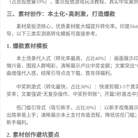
（占总投放量10%），重点投放游戏玩法教程、真实中奖案例
三、素材创作：本土化+高刺激，打造爆款
素材是投流核心，优质素材能大幅提升转化率。印度Slo
导，以下三类实测高转化模板可直接参考。
1. 爆款素材模板
本土场景代入式（转化率最高，占比40%）：画面展示印度街
情兴奋，围观人群喝彩，清晰展示卢比中奖金额；文案突出“在
曲增强代入感，结尾引导点击下载、首充领福利。
中奖刺激式（转化最快，占比30%）：快速剪辑3-5个
奖率；文案强调“无复杂操作、中奖秒到账”；开篇5秒直击
低门槛引导式（吸引新手，占比30%）：以新手视角展示“注
出简单易上手；清晰展示本土支付充值流程，降低信任门槛；
新手福利。
2. 素材创作避坑要点