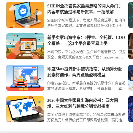
SHEIN全托管卖家最易忽略的两大命门：
内容审核通过率与断货率，一招破解
SHEIN全托管模式下，卖家无需操盘流量，但内容
与补货决定成败。本文详解素材精细化打造（主
图/场景图/短视频）、产品信息精准化、借力新品
流量红利，以及科学补货体系（ERP、防断货积
新手卖家出海中东：0押金、全托管、COD
压），助你实现内容获客+高效履约，稳健盈利。
全覆盖——这3个平台最容易上手
出海中东，平台怎么选？盘点10个运营稳定、资金
安全、合规无忧的B2B与B2C平台：Tradewheel、
Tradeling、阿里国际站、Sary、ECVV、亚马逊、
Noon、TikTok Shop、速卖通、Fordeal。解析各平
印度Slots投流新手避坑指南：从预算分配
台核心优势、入驻门槛与适配品类，助力中国卖家
到素材创作，两周跑通盈利模型
精准布局阿联酋、沙特、埃及。
印度Slots投流，新手最容易踩的坑是什么？盲目投
放导致流量不精准、素材被拒、预算浪费……本文
基于3个月真实投放经验，为新手梳理从准备到优
化的完整流程，实测数据显示：两周内ROI从1.2提
2026中国大件家具出海白皮书：四大困
升至2.16，日均付费用户超千人。
境、三大红利与跨境分销实战指南
美国家具线上渗透率超20%，2030年欧美市场将破
万亿美元！但传统代工厂却深陷低利润、高门槛、
供需错配困境。如何破局？本文从30万卖家危机出
发，拆解跨境分销模式如何用全链路服务、海量渠