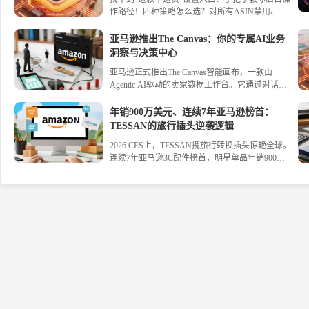
站保证金翻倍并上线账号健康评分；Shopee新加坡
作路径！四种策略怎么选？对所有ASIN禁用、为
站商城新绩效规则生效。进口监管转向前置清退，
选定ASIN启用、为所有ASIN启用、按价格自动适
天猫国际严查境外经营真实性；关税税目增至8972
配——一文讲透优缺点。附低货值/中价商品开启
个，对加拿大油菜籽、日本加拿大卤化丁基橡胶开
亚马逊推出The Canvas：你的专属AI业务
建议、部分退款折中方案，让退货成本可控，利润
征反倾销税。
洞察与决策中心
不再被“薅走”。
亚马逊正式推出The Canvas智能画布，一款由
Agentic AI驱动的卖家数据工作台。它通过对话式
交互生成动态可视化图表，将库存、流量、促销等
数据分析几秒完成，并提供 actionable 的运营建
年销900万美元、连续7年亚马逊榜首：
议，帮助卖家科学决策，实现高效增长。立即了解
TESSAN的旅行插头逆袭逻辑
The Canvas如何将数据转化为行动力。#亚马逊 #AI
2026 CES上，TESSAN携旅行转换插头惊艳全球。
#跨境电商
连续7年亚马逊3C配件榜首，明星单品年销900万
美元，专利近300项，红点iF奖双料得主。本文拆
解其逆袭五步法：精准痛点切入、技术壁垒筑高、
全域渠道铺网、创作者营销破圈、充电生态布局。
不卷红海，把冷门做成百亿蓝海，中国出海品牌的
教科书级案例。