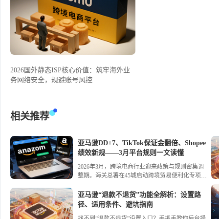
2026国外静态ISP核心价值：筑牢海外业
务网络安全，规避账号风控
相关推荐
亚马逊DD+7、TikTok保证金翻倍、Shopee
绩效新规——3月平台规则一文读懂
2026年3月，跨境电商行业迎来政策与规则密集调
整期。海关总署在45城启动跨境贸易便利化专项行
动，推出29项举措，通关简化与监管核查同步升
级；全国首票“TIR+保税”模式落地，西安开通多式
亚马逊“退款不退货”功能全解析：设置路
联运直达中亚新通道。平台方面，亚马逊推行
径、适用条件、避坑指南
DD+7资金预留、终止共享库存；TikTok Shop日本
找不到“退款不退货”设置入口？手把手教你后台操