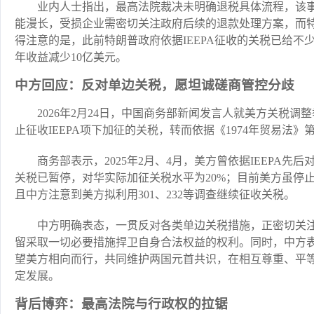
业内人士指出，最高法院裁决未明确退税具体流程，该
能漫长，受损企业需密切关注政府后续的退款处理方案，而
得注意的是，此前特朗普政府依据IEEPA征收的关税已给不
年收益减少10亿美元。
中方回应：反对单边关税，愿坦诚磋商管控分歧
2026年2月24日，中国商务部新闻发言人就美方关税
止征收IEEPA项下加征的关税，转而依据《1974年贸易法》
商务部表示，2025年2月、4月，美方曾依据IEEPA先后
关税已暂停，对华实际加征关税水平为20%；目前美方虽停
且中方注意到美方拟利用301、232等调查继续征收关税。
中方明确表态，一贯反对各类单边关税措施，正密切关
留采取一切必要措施捍卫自身合法权益的权利。同时，中方
望美方相向而行，共同维护两国元首共识，在相互尊重、平
定发展。
背后博弈：最高法院与行政权的拉锯