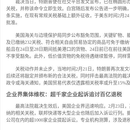
裁决当日，特朗普便在社交平台发文宣布，已在椭圆形办
关税，并称该命令立即生效。白宫随后发布公告进一步明确，此
条实施，在现有常规关税基础上额外征收，于美东时间2月24日0
批准。
美国海关与边境保护局同步公布豁免范围，关键矿物、
及已缴纳232关税、符合相关自由贸易协定的商品可免于缴纳该
船且在24日至28日期间抵美港口的货物、24日前已在前往
不享受豁免。此外，低价值货物的免税待遇继续暂停，同样需
关税动作并未止步，当地时间2月21日，特朗普再次发文
后续还将敲定并颁布新的合法关税，同时抨击最高法院的裁决
政令或海关通知，美国贸易代表仅透露相关税率或升至15%
企业界集体维权：超千家企业起诉追讨百亿退税
最高法院裁决生效后，美国企业界迅速响应。2月23日
纳的相关关税，联邦快递等大型企业也随后加入诉讼行列。
公司在内的超1000家企业提起诉讼，专业机构测算，涉及退税