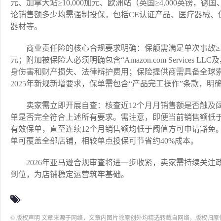
元、加拿大站≥10,000加元、欧洲站（英国≥4,000英镑，德
论销售额多少均需强制投保，包括CE认证产品、医疗器械、
器材等。
商业责任险的核心合规要求明确：保额需满足单次事故≥10
元；附加被保险人必须明确包含“Amazon.com Service
身伤害和财产损失、法律辩护费用；保险提供商需具备全球索赔处理能
2025年新规新增要求，保单需包含“产品完工操作”条款，
卖家需立即开展自查：核查近12个月月销售额是否触及
单是否完全符合上述所有要求。需注意，即便当前销售额低
有效保单，直至连续12个月销售额均低于阈值方可申请豁免
单可覆盖全部店铺，相较单点投保可节省约40%成本。
2026年亚马逊合规审查将进一步收紧，卖家需持续关
到位，为店铺稳定运营筑牢基础。
© 版权声明 文章来源于网络，文章内图片除原创外均精选转载自网络，版权归