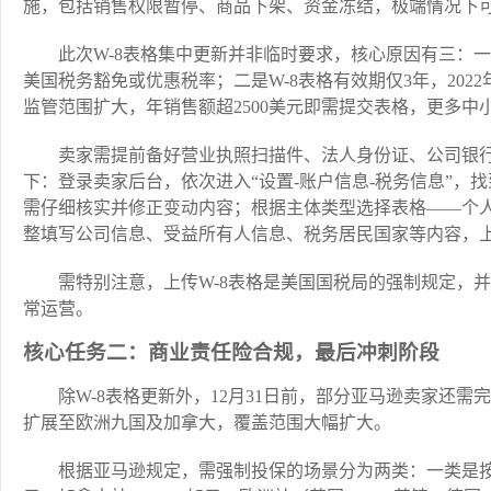
施，包括销售权限暂停、商品下架、资金冻结，极端情况下
此次W-8表格集中更新并非临时要求，核心原因有三：
美国税务豁免或优惠税率；二是W-8表格有效期仅3年，2022年
监管范围扩大，年销售额超2500美元即需提交表格，更多中
卖家需提前备好营业执照扫描件、法人身份证、公司银
下：登录卖家后台，依次进入“设置-账户信息-税务信息”，
需仔细核实并修正变动内容；根据主体类型选择表格——个人卖家
整填写公司信息、受益所有人信息、税务居民国家等内容，
需特别注意，上传W-8表格是美国国税局的强制规定，
常运营。
核心任务二：商业责任险合规，最后冲刺阶段
除W-8表格更新外，12月31日前，部分亚马逊卖家还
扩展至欧洲九国及加拿大，覆盖范围大幅扩大。
根据亚马逊规定，需强制投保的场景分为两类：一类是按销