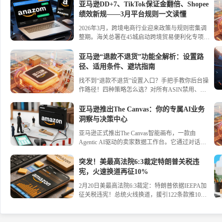
亚马逊DD+7、TikTok保证金翻倍、Shopee
绩效新规——3月平台规则一文读懂
2026年3月，跨境电商行业迎来政策与规则密集调
整期。海关总署在45城启动跨境贸易便利化专项行
动，推出29项举措，通关简化与监管核查同步升
级；全国首票“TIR+保税”模式落地，西安开通多式
亚马逊“退款不退货”功能全解析：设置路
联运直达中亚新通道。平台方面，亚马逊推行
径、适用条件、避坑指南
DD+7资金预留、终止共享库存；TikTok Shop日本
找不到“退款不退货”设置入口？手把手教你后台操
站保证金翻倍并上线账号健康评分；Shopee新加坡
作路径！四种策略怎么选？对所有ASIN禁用、为
站商城新绩效规则生效。进口监管转向前置清退，
选定ASIN启用、为所有ASIN启用、按价格自动适
天猫国际严查境外经营真实性；关税税目增至8972
配——一文讲透优缺点。附低货值/中价商品开启
个，对加拿大油菜籽、日本加拿大卤化丁基橡胶开
亚马逊推出The Canvas：你的专属AI业务
建议、部分退款折中方案，让退货成本可控，利润
征反倾销税。
洞察与决策中心
不再被“薅走”。
亚马逊正式推出The Canvas智能画布，一款由
Agentic AI驱动的卖家数据工作台。它通过对话式
交互生成动态可视化图表，将库存、流量、促销等
数据分析几秒完成，并提供 actionable 的运营建
突发！美最高法院6:3裁定特朗普关税违
议，帮助卖家科学决策，实现高效增长。立即了解
宪，火速换道再征10%
The Canvas如何将数据转化为行动力。#亚马逊 #AI
2月20日美最高法院6:3裁定：特朗普依据IEEPA加
#跨境电商
征关税违宪！总统火线换道，援引122条款推10%
全球临时税，2月24日生效，有效期150天。超1000
家企业起诉追讨1750亿美元退税，联邦快递、欧莱
雅已行动。中方回应：愿坦诚磋商，保留反制权