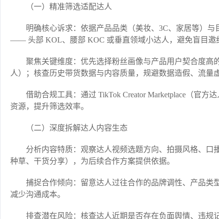
（一）精准筛选适配达人​
明确核心诉求：依据产品品类（美妆、3C、家居等）与
—— 头部 KOL、腰部 KOC 或垂直领域小达人，避免盲目邀约
聚焦关键维度：优先选择粉丝画像与产品用户契合度高的
人）；核查历史带货数据与内容质量，规避数据造假、流量虚
借助合规工具：通过 TikTok Creator Marketp
资源，提升筛选效率。​
（二）深度拆解达人内容生态​
分析内容特质：观察达人视频选题方向、拍摄风格、口
种草、干货分享），为后续合作方案提供依据。​
捕捉合作倾向：留意达人过往合作的品牌调性、产品类
减少沟通成本。​
排查潜在风险：核查达人近期是否存在负面舆情、违规记