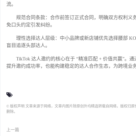
流。​
规范合同条款：合作前签订正式合同，明确双方权利义
免口头约定引发纠纷。​
理性选择达人层级：中小品牌或新店铺优先选择腰部 K
盲目追逐头部达人。​
TikTok 达人邀约的核心在于 “精准匹配 + 价值共
提升邀约成功率，也能构建稳定的达人合作生态，为跨境业务
© 版权声明 文章来源于网络，文章内图片除原创外均精选转载自网络，版权归
删除。
上一篇