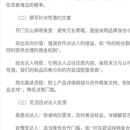
信息被淹没的概率。​
（二）撰写针对性邀约文案​
开门见山亮明来意：避免冗长寒暄，直接说明品牌身份与
突出双向价值：强调合作对达人的增益，如 “你的粉丝
同时提供合理的佣金机制”。​
结合达人特质：引用达人过往优质内容，体现关注与认可，
性强，我们的新品风格与你的内容适配度很高”。​
简化跟进流程：附上产品详情链接与合作框架文档，告知
品支持”，降低决策门槛。​
（三）灵活应对达人反馈​
高意向达人：快速响应需求，及时寄送样品，详细解答合
犹豫型达人：适当降低合作门槛，如 “可先尝试纯佣金合