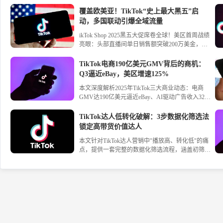
而这仅是冰山一角。本文深入剖析：从红海航运改
道、迪拜港口停摆，到云服务故障、跨境支付瘫
覆盖欧美亚！TikTok“史上最大黑五”启
痪，全球数字与实体供应链正面临前所未有的“双
动，多国联动引爆全域流量
重重压”。跨境电商物流、成本、经营全面告急，
ikTok Shop 2025黑五大促席卷全球！美区首周战绩
我们该如何应对这场全球化链路的“压力测试”？点
亮眼：头部直播间单日销售额突破200万美金，跨
击阅读，洞察风险背后的商业新平衡。
境商家GMV最高增长300%，全托管模式单场直播
销售超20万美金。内容场驱动圣诞装饰、秋冬服
TikTok电商190亿美元GMV背后的商机：
饰、3C家电等爆品集中爆发，欧洲、美洲、亚洲
Q3逼近eBay，美区增速125%
多国联动开启全域流量红利。跨境商家如何借力内
本文深度解析2025年TikTok三大商业动态：电商
容种草与平台资源冲击年终销量巅峰？本文解析黑
GMV达190亿美元逼近eBay、AI驱动广告收入324
五全球增长机遇。
亿美元、全球黑五百亿曝光资源，为商家提供区域
市场差异洞察与实操指南。
TikTok达人低转化破解：3步数据化筛选法
锁定高带货价值达人
本文针对TikTok达人营销中"播放高、转化低"的痛
点，提供一套完整的数据化筛选流程，涵盖初筛标
准、深度背调方法和私域达人库构建，帮助跨境卖
家精准定位高带货价值达人，提升合作ROI。