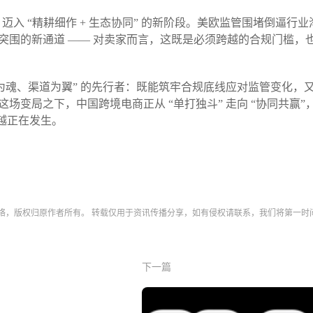
迈入 “精耕细作 + 生态协同” 的新阶段。美欧监管围堵倒逼行业
化突围的新通道 —— 对卖家而言，这既是必须跨越的合规门槛，
为魂、渠道为翼” 的先行者：既能筑牢合规底线应对监管变化，
变局之下，中国跨境电商正从 “单打独斗” 走向 “协同共赢”
跨越正在发生。​
网络，版权归原作者所有。 转载仅用于资讯传播分享，如有侵权请联系，我们将第一时
下一篇