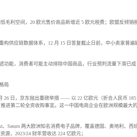
缩低毛利空间，20 欧元售价商品新增近 5 欧元税费；欧盟反倾销
构供应链数据体系，12 月 15 日答复截止日前，中小卖家普遍
滤功能，消费者可能主动排除中国商品，行业预判流量下滑已成
格局​
 26 日，京东抛出重磅举措 —— 以 22 亿欧元（折合人民币 185
9% 股权，推进第二轮全资收购事宜。这一中国电商企业在欧洲规模最大
aMarkt、Saturn 两大欧洲知名消费电子品牌，覆盖德国、奥地利、西
资源，2023/24 财年营收达 224 亿欧元；​