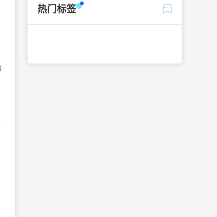
热门标签
算
模