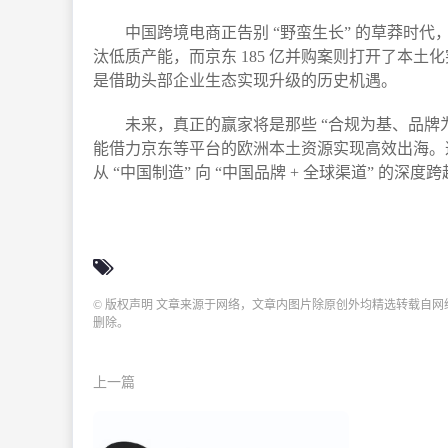
中国跨境电商正告别 “野蛮生长” 的草莽时代，
汰低质产能，而京东 185 亿并购案则打开了本土
是借助头部企业生态实现升级的历史机遇。​
未来，真正的赢家将是那些 “合规为基、品牌
能借力京东等平台的欧洲本土资源实现高效出海。这场
从 “中国制造” 向 “中国品牌 + 全球渠道” 的深度
© 版权声明 文章来源于网络，文章内图片除原创外均精选转载自
删除。
上一篇