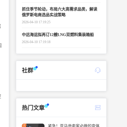
抓住季节轮动，布局六大高需求品类，解读
俄罗斯电商选品实战策略
2026-04-10 17:19:25
据
中远海运拟再订12艘LNG双燃料集装箱船
2026-04-10 17:19:18
国
社群
逻
热门文章
1
紧急！亚马逊卖家必做的变体