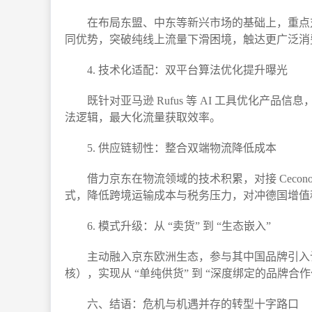
在布局东盟、中东等新兴市场的基础上，重点对接京
同优势，突破纯线上流量下滑困境，触达更广泛消费
4. 技术化适配：双平台算法优化提升曝光​
既针对亚马逊 Rufus 等 AI 工具优化
法逻辑，最大化流量获取效率。​
5. 供应链韧性：整合双端物流降低成本​
借力京东在物流领域的技术积累，对接 Cecono
式，降低跨境运输成本与税务压力，对冲德国增值
6. 模式升级：从 “卖货” 到 “生态嵌入”​
主动融入京东欧洲生态，参与其中国品牌引入
核），实现从 “单纯供货” 到 “深度绑定的品牌合作伙
六、结语：危机与机遇并存的转型十字路口​