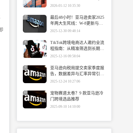
英国新兴平台深度解析
2026-01-12 10:35:30
​
7
最后48小时！亚马逊卖家2025
年两大生死线：W-8更新与保
险合规
即
2025-12-30 09:48:14
8
TikTok跨境电商达人邀约全流
程指南：从精准筛选到长期合
作的系统方法论
2025-12-16 09:58:04
9
亚马逊向税局提交卖家季度报
告，数据差异与汇率异常引卖
家紧急核对
2025-12-24 10:27:06
10
宠物赛道太卷？9 款亚马逊冷
门跨境选品推荐
2025-09-10 14:10:00