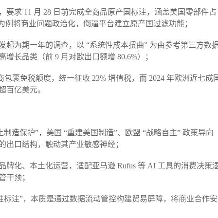
要求 11 月 28 日前完成全商品原产国标注，涵盖美国零部件占
k 为例将商业问题政治化，倒逼平台建立原产国过滤功能；​
发起为期一年的调查，以 “系统性成本扭曲” 为由参考第三方数
品类（前 9 月对欧出口额增 80.6%）；​
电商包裹免税额度，统一征收 23% 增值税，而 2024 年欧洲近七成
超百亿美元。​
制造保护”，美国 “重建美国制造”、欧盟 “战略自主” 政策导向
的出口结构，触动其产业敏感神经；​
化、本土化运营，适配亚马逊 Rufus 等 AI 工具的消费决策
干预；​
属性标注”，本质是通过数据流动管控构建贸易屏障，将商业合作安