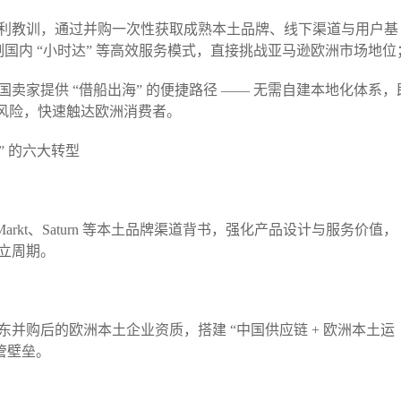
利教训，通过并购一次性获取成熟本土品牌、线下渠道与用户基
制国内 “小时达” 等高效服务模式，直接挑战亚马逊欧洲市场地位；
卖家提供 “借船出海” 的便捷路径 —— 无需自建本地化体系，
规风险，快速触达欧洲消费者。​
 的六大转型​
arkt、Saturn 等本土品牌渠道背书，强化产品设计与服务价值，
周期。​
并购后的欧洲本土企业资质，搭建 “中国供应链 + 欧洲本土运
壁垒。​