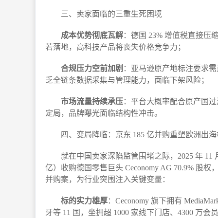
三、卖家面临的三重生死困境​
成本优势彻底瓦解
：德国 23% 增值税直接压
若落地，高科技产品将丧失价格竞争力；​
合规压力空前加剧
：亚马逊原产地标注要求需重
乏全链条数据采集与管理能力，面临下架风险；​
市场流量持续承压
：平台大概率配合原产国过
定局，品牌曝光面临结构性冲击。​
四、变局降临：京东 185 亿并购重塑欧洲出海
就在中国卖家深陷监管围堵之际，2025 年 11 月
亿）收购德国零售巨头 Ceconomy AG 70.
并购案，为行业突围注入关键变量：​
标的实力雄厚
：Ceconomy 旗下拥有 Medi
牙等 11 国，坐拥超 1000 家线下门店、4300 万会员