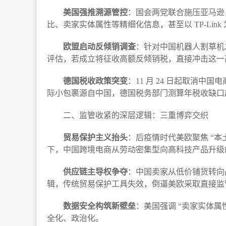
美国强推溯源管控
：国会两党联合施压亚马逊，
比、卖家实体属性等精细化信息，甚至以 TP-Lin
欧盟启动反倾销调查
：针对中国机器人割草机
评估，若成立将征收高额反倾销税，直接冲击这一高增长
德国税收政策突变
：11 月 24 日起取消中国
际小包裹源自中国，德国税务部门测算年税收缺口
二、监管收紧的深层逻辑：三重博弈交织​
贸易保护主义抬头
：后疫情时代美欧聚焦 “本土
下，中国跨境电商从劳动密集型向高科技产品升级
供应链主导权争夺
：中国卖家从低价铺货转向品牌
辑，传统贸易保护工具失效，倒逼美欧采取直接监管
数据安全构筑新壁垒
：美国强调 “卖家实体
全化、政治化。​