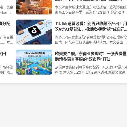
助中国卖家精准布局阿联酋、沙特、埃及。
稳定、资金
本文深度解析速卖通山东双仓战略：威海港直线
heel、
离韩国仅百余海里，威海仓与烟台仓形成“双仓
、亚马逊、
动”格局，让中国商家实现“海外前置仓”式运营
l。解析各平
同时解读韩国市场潜力（电商规模全球第五、用
算分配
TikTok运营必看：别再只收藏不产出！
中国卖家
渗透率超60%）、全方位扶持政策（首尔客服中
这6步AI复刻法，把爆款视频“拆”成自己
心、韩语团队、马东锡代言、地铁广告）及清关
生产力
么？盲目投
许多TikTok卖家深陷“看见爆款”却“做不出爆款”
战应对方案。
……本文
困境，团队在低效试错中消耗精力。本文提出一
准备到优
完整的AI驱动爆款复刻方案：只需输入一个爆款
从1.2提
视频链接，通过精准抓取、脚本拆解、要素提炼
大困
欧美要合规，东南亚要即时：一张表看懂
模板生成、钩子优化、一键发布六步流程，将碎
跨境多语言客服的“双市场”打法
化的“感觉”转化为标准化的爆款逻辑。
美市场将破
从语种优先级到母语坐席配置，从AI翻译“语义
高门槛、
构”到六大常见误区（过度追求语种/忽视文化适配
卖家危机出
低估合规成本），本文手把手教你搭建覆盖欧美
、海量渠
东南亚的多语言客服系统，让每一分投入都花在
刃上。