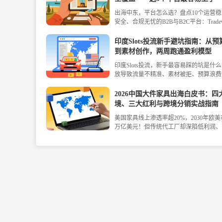
出海中东，平台怎么选？盘点10个运营
安全、合规无忧的B2B与B2C平台：Tradew
Tradeling、阿里国际站、Sary、ECVV
Noon、TikTok Shop、速卖通、Fordea
印度Slots投流新手避坑指南：从预
台核心优势、入驻门槛与适配品类，助力
到素材创作，两周跑通盈利模型
精准布局阿联酋、沙特、埃及。
印度Slots投流，新手最容易踩的坑是什
放导致流量不精准、素材被拒、预算浪费
基于3个月真实投放经验，为新手梳理从
化的完整流程，实测数据显示：两周内ROI
2026中国大件家具出海白皮书：四
升至2.16，日均付费用户超千人。
境、三大红利与跨境分销实战指南
美国家具线上渗透率超20%，2030年欧
万亿美元！但传统代工厂却深陷低利润、
供需错配困境。如何破局？本文从30万
发，拆解跨境分销模式如何用全链路服务
道、数据赋能，帮工厂轻资产出海。