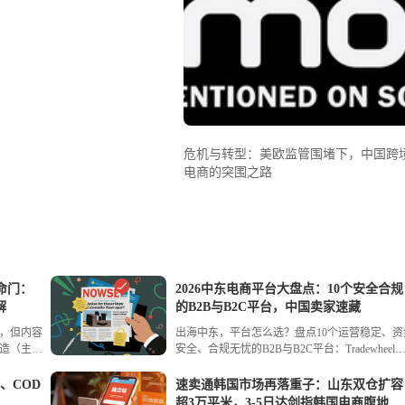
危机与转型：美欧监管围堵下，中国跨
电商的突围之路
命门：
2026中东电商平台大盘点：10个安全合规
解
的B2B与B2C平台，中国卖家速藏
量，但内容
出海中东，平台怎么选？盘点10个运营稳定、资
造（主
安全、合规无忧的B2B与B2C平台：Tradewheel
借力新品
Tradeling、阿里国际站、Sary、ECVV、亚马逊
断货积
Noon、TikTok Shop、速卖通、Fordeal。详解各
、COD
速卖通韩国市场再落重子：山东双仓扩容
健盈利。
台入驻门槛、核心优势与适配品类，附选型建议
超3万平米，3-5日达剑指韩国电商腹地