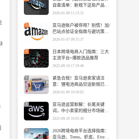
自查清单：新规下这些产品必
须拆分
2026-01-09 11:23:32
税
2
亚马逊账户被停用？别慌！加/
巴站点验证全指南与避坑策
略。
2026-01-07 09:55:37
缺
3
日本跨境电商入门指南：三大
主流平台+爆款选品推荐
2025-09-10 17:19:40
4
紧急合规！亚马逊卖家请注
意：锂电池商品空运新规已生
效，速查填报指南
2026-01-09 10:50:02
5
亚马逊运营新解：长尾关键
的
词，中小卖家的细分市场破局
密码
2025-09-10 16:05:40
班
6
2026跨境电商平台选择指南：
亚马逊、Temu、虾皮、Etsy与