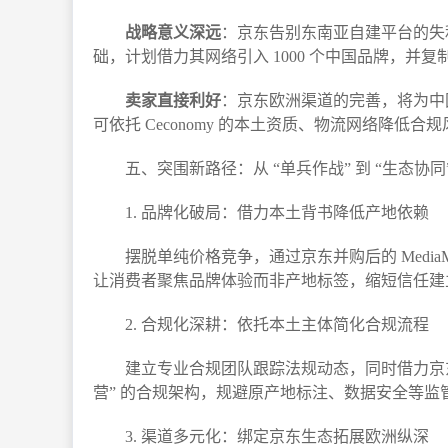
战略意义深远
：京东告别东南亚自建平台的失
础，计划借力其网络引入 1000 个中国品牌，并复
卖家直接利好
：京东欧洲渠道的完善，将为中国
可依托 Ceconomy 的本土资质、物流网络降低合
五、突围新路径：从 “单兵作战” 到 “生态协同”
1. 品牌化破局：借力本土背书降低产地依赖​
摆脱单纯价格竞争，通过京东并购后的 MediaM
让消费者聚焦品牌体验而非产地标签，缩短信任建立
2. 合规化深耕：依托本土主体简化合规流程​
建立专业合规团队跟踪法规动态，同时借力京东
营” 的合规架构，规避原产地标注、数据安全等监管
3. 渠道多元化：绑定京东生态拓展欧洲纵深​