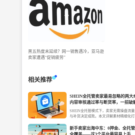
黑五热度未延续？网一销售遇冷，亚马逊
卖家遭遇“促销疲劳”
相关推荐
SHEIN全托管卖家最易忽略的两大
内容审核通过率与断货率，一招破
SHEIN全托管模式下，卖家无需操盘流
与补货决定成败。本文详解素材精细化打
图/场景图/短视频）、产品信息精准化、
流量红利，以及科学补货体系（ERP、防
新手卖家出海中东：0押金、全托管
压），助你实现内容获客+高效履约，稳
全覆盖——这3个平台最容易上手